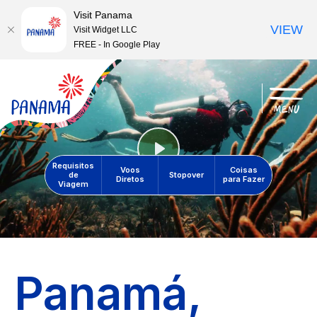
Visit Panama
VIEW
Visit Widget LLC
FREE - In Google Play
menu
Play
Requisitos
Voos
Coisas
de
Stopover
Diretos
para Fazer
Viagem
Panamá,