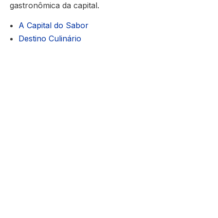
gastronômica da capital.
A Capital do Sabor
Destino Culinário
A Capital do Sabor
A Cidade do Panamá tem 5 polos gastronômicos
que
você não pode perder:
Casco Antiguo
, San Francisco, El
Cangrejo, Costa del Este e
Cinta Costera
. Os quatro