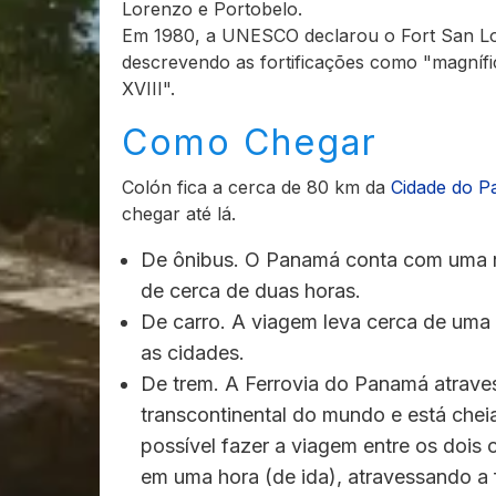
Lorenzo e Portobelo.
Em 1980, a UNESCO declarou o Fort San L
descrevendo as fortificações como "magnífic
XVIII".
Como Chegar
Colón fica a cerca de 80 km da
Cidade do 
chegar até lá.
De ônibus. O Panamá conta com uma r
de cerca de duas horas.
De carro. A viagem leva cerca de uma 
as cidades.
De trem. A Ferrovia do Panamá atraves
transcontinental do mundo e está cheia
possível fazer a viagem entre os doi
em uma hora (de ida), atravessando a 